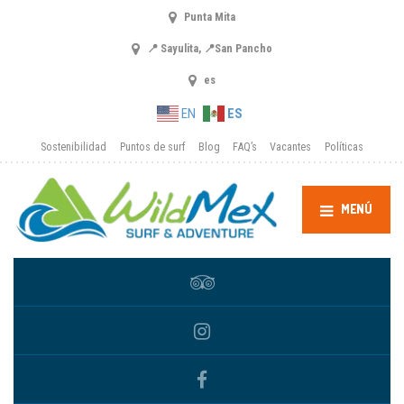
Punta Mita
📍 Sayulita, 📍San Pancho
es
EN
ES
Sostenibilidad
Puntos de surf
Blog
FAQ’s
Vacantes
Políticas
MENÚ