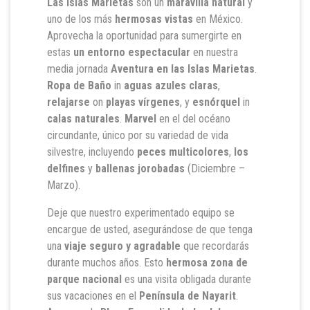
Las Islas Marietas
son un
maravilla natural
y
uno de los más
hermosas vistas
en México.
Aprovecha la oportunidad para sumergirte en
estas
un entorno espectacular
en nuestra
media jornada
Aventura en las Islas Marietas
.
Ropa de Baño
in
aguas azules claras
,
relajarse
on
playas vírgenes
, y
esnórquel
in
calas naturales
.
Marvel
en el
del océano
circundante, único por su variedad de vida
silvestre, incluyendo
peces multicolores
,
los
delfines
y
ballenas jorobadas
(Diciembre –
Marzo).
Deje que nuestro experimentado equipo se
encargue de usted, asegurándose de que tenga
una
viaje seguro y agradable
que recordarás
durante muchos años. Esto
hermosa zona de
parque nacional
es una visita obligada durante
sus vacaciones en el
Península de Nayarit
.