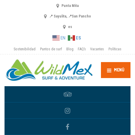
Punta Mita
📍 Sayulita, 📍San Pancho
es
EN
ES
Sostenibilidad
Puntos de surf
Blog
FAQ’s
Vacantes
Políticas
MENÚ